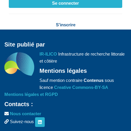
Se connecter
S'inscrire
Site publié par
IR-ILICO
Infrastructure de recherche littorale
et côtière
Mentions légales
Sauf mention contraire
Contenus
sous
licence
Creative Commons-BY-SA
Mentions légales et RGPD
Contacts :
Nous contacter
Suivez-nous