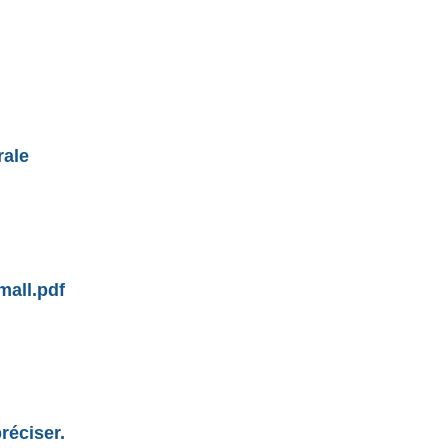
rale
all.pdf
réciser.