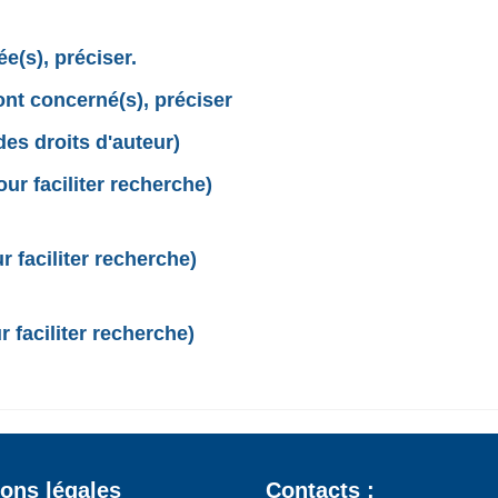
e(s), préciser.
sont concerné(s), préciser
des droits d'auteur)
r faciliter recherche)
 faciliter recherche)
 faciliter recherche)
ons légales
Contacts :