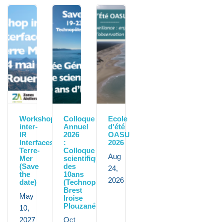
Workshop
Colloque
Ecole
inter-
Annuel
d'été
IR
2026
OASU
Interfaces
:
2026
Terre-
Colloque
Aug
Mer
scientifique
(Save
des
24,
the
10ans
2026
date)
(Technopôle
Brest
May
Iroise
Plouzané)
10,
2027
Oct