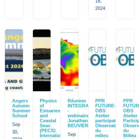
18,
2024
Angers
Physics
Réunion
PPR
PPR
Autumn
of
INTEGRATION
FUTURE-
FUTUR
Summer
Estuaries
-
OBS
OBS
School
and
webinaire
Atelier
Atelier
Coastal
Jonathan
participatif
Particip
Sep
Seas
BEUVIER
Observation
Observ
(PECS)
du
du
30,
Sep
International
milieu
Milieu