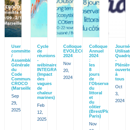
User
Cycle
Colloque
Colloque
Journé
committee
de
EVOLECO
Annuel
Utilisa
/
réunions
2024
2024
Quadri
Assemblée
-
:
-
Nov
Générale
wébinaires
les
Plénièr
du
INTEGRATION
8
ouvert
20,
Code
(Impact
jours
à
2024
Communautaire
des
de
tous
CROCO
vagues
l’Observation
Oct
(Marseille)
de
du
chaleur
littoral
3,
Sep
marines)
et
2024
du
29,
Feb
côtier
2025
(Brest/Plouzané&
12,
Paris)
2025
Nov