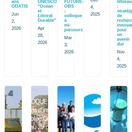
ans
UNESCO
FUTURE-
littora
ODATIS
"Océan
OBS
:
4,
et
:
stratég
Jun
2025
Littoral
colloque
de
Durable"
à
recher
2,
mi-
innova
2026
Apr
parcours
pour
un
28,
Mar
avenir
2026
dur
3,
2026
Nov
4,
2025