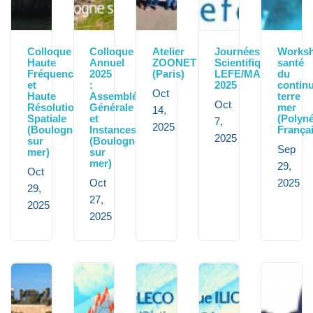
Colloque
Colloque
Atelier
Journées
Works
Haute
Annuel
ZOONET
Scientifiques
santé
Fréquence
2025
(Paris)
LEFE/MANU
du
et
:
2025
contin
Oct
Haute
Assemblée
terre
Oct
Résolution
Générale
mer
14,
Spatiale
et
(Polyné
7,
2025
(Boulogne
Instances
Françai
2025
sur
(Boulogne
Sep
mer)
sur
mer)
29,
Oct
Oct
2025
29,
27,
2025
2025