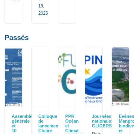
19,
2026
Passés
Assemblée
Colloque
PPR
Journées
Evène
générale
de
Océan
nationales
Mangro
et
lancement
et
GLIDERS
biodive
10
Chaire
Climat
et
Dec