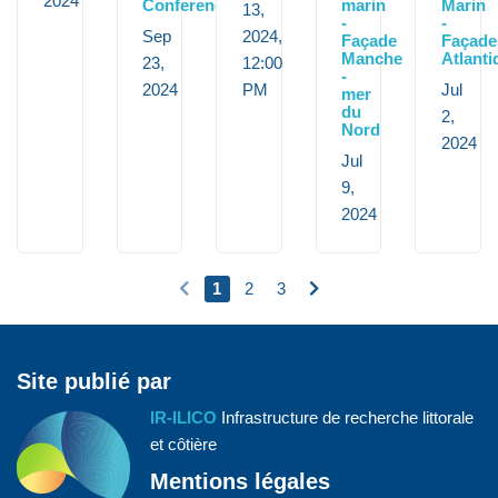
2024
Conference
marin
Marin
13,
-
-
Sep
2024,
Façade
Façade
Manche
Atlanti
23,
12:00
-
2024
PM
Jul
mer
du
2,
Nord
2024
Jul
9,
2024
1
2
3
Site publié par
IR-ILICO
Infrastructure de recherche littorale
et côtière
Mentions légales