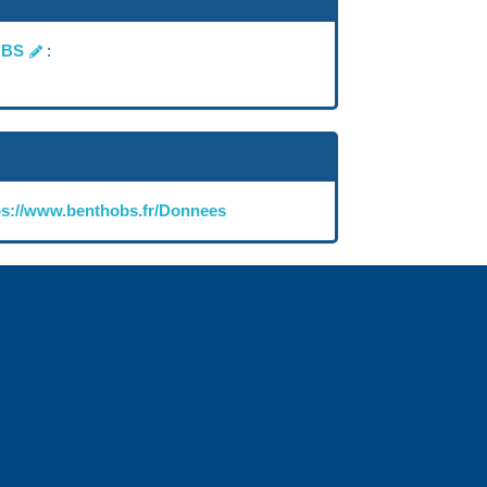
OBS
:
ps://www.benthobs.fr/Donnees