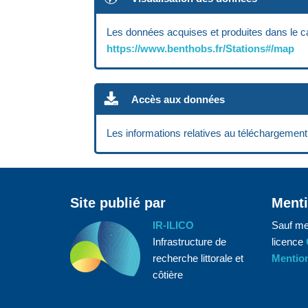
Les données acquises et produites dans le 
https://www.benthobs.fr/Stations#/map
Accès aux données
Les informations relatives au téléchargeme
Site publié par
Menti
IR-ILICO
Sauf me
Infrastructure de
licence
recherche littorale et
Mention
côtière