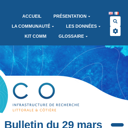
Aller au contenu principal
ACCUEIL
PRÉSENTATION
Rech
LA COMMUNAUTÉ
LES DONNÉES
KIT COMM
GLOSSAIRE
Bulletin du 29 mars