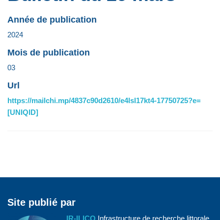
Année de publication
2024
Mois de publication
03
Url
https://mailchi.mp/4837c90d2610/e4lsl17kt4-17750725?e=
[UNIQID]
Site publié par
IR-ILICO
Infrastructure de recherche littorale