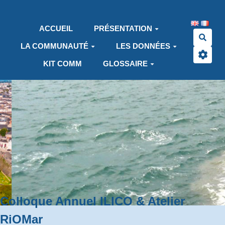
Aller au contenu principal
ACCUEIL
PRÉSENTATION
Rech
LA COMMUNAUTÉ
LES DONNÉES
KIT COMM
GLOSSAIRE
Colloque Annuel ILICO & Atelier
RiOMar