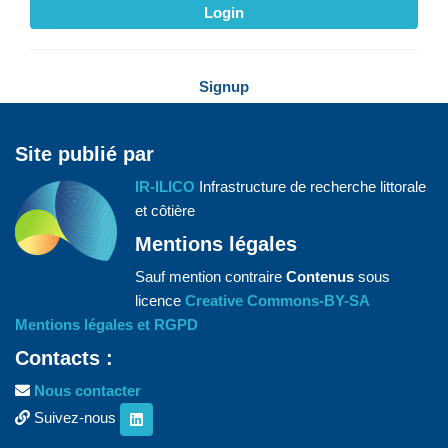
Login
Signup
Site publié par
IR-ILICO
Infrastructure de recherche littorale
et côtière
Mentions légales
Sauf mention contraire
Contenus
sous
licence
Creative Commons-BY-SA
Mentions légales et RGPD
Contacts :
Nous contacter
Suivez-nous