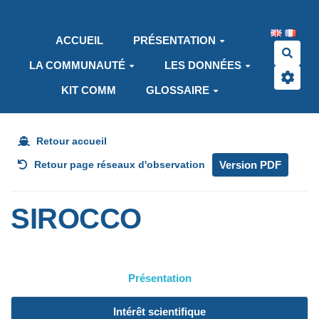
Aller au contenu principal
ACCUEIL
PRÉSENTATION
Rech
LA COMMUNAUTÉ
LES DONNÉES
KIT COMM
GLOSSAIRE
Retour accueil
Version PDF
Retour page réseaux d'observation
SIROCCO
Présentation
Intérêt scientifique